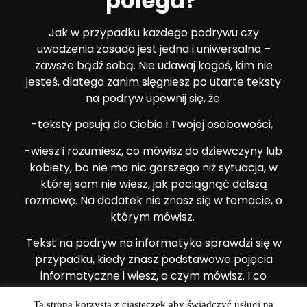
polega?
Jak w przypadku każdego podrywu czy
uwodzenia zasada jest jedna i uniwersalna –
zawsze bądź sobą. Nie udawaj kogoś, kim nie
jesteś, dlatego zanim sięgniesz po utarte teksty
na podryw upewnij się, że:
-teksty pasują do Ciebie i Twojej osobowości,
-wiesz i rozumiesz, co mówisz do dziewczyny lub
kobiety, bo nie ma nic gorszego niż sytuacja, w
której sam nie wiesz, jak pociągnąć dalszą
rozmowę. Na dodatek nie znasz się w temacie, o
którym mówisz.
Tekst na podryw na informatyka sprawdzi się w
przypadku, kiedy znasz podstawowe pojęcia
informatyczne i wiesz, o czym mówisz. I co
ważne, dziewczyna, do której kierujesz swoje
Ta strona korzysta z ciasteczek aby świadczyć usługi na