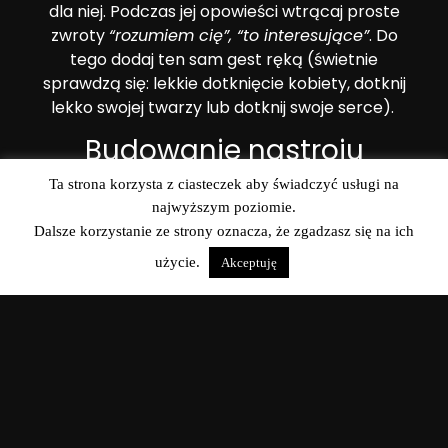
dla niej. Podczas jej opowieści wtrącaj proste
zwroty
“rozumiem cię”, “to interesujące”
. Do
tego dodaj ten sam gest ręką (świetnie
sprawdzą się: lekkie dotknięcie kobiety, dotknij
lekko swojej twarzy lub dotknij swoje serce).
Budowanie nastroju
Ta strona korzysta z ciasteczek aby świadczyć usługi na
Podczas rozmowy z dziewczyną opowiedz jej
najwyższym poziomie.
historię ze swojej przeszłości. Następnie zadaj
Dalsze korzystanie ze strony oznacza, że zgadzasz się na ich
pytanie o jej przeszłość.
użycie.
Akceptuję
Jeśli jest w grupie
W przypadku, kiedy dziewczyna nie jest sama
najpierw nawiąż kontakt z jej znajomymi. W
przełamywaniu lodów przydatne będą ciekawe
historyjki. Przydać mogą się też podstawowe
informacje na temat parapsychologii