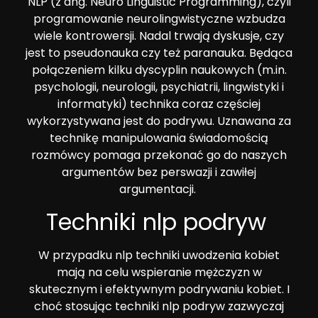
NLP (z ang. Neuro Linguistic Programming), czyli
programowanie neurolingwistyczne wzbudza
wiele kontrowersji. Nadal trwają dyskusje, czy
jest to pseudonauka czy też paranauka. Będąca
połączeniem kilku dyscyplin naukowych (m.in.
psychologii, neurologii, psychiatrii, lingwistyki i
informatyki) technika coraz częściej
wykorzystywana jest do podrywu. Uznawana za
technikę manipulowania świadomością
rozmówcy pomaga przekonać go do naszych
argumentów bez perswazji i zawiłej
argumentacji.
Techniki nlp podryw
W przypadku nlp techniki uwodzenia kobiet
mają na celu wspieranie mężczyzn w
skutecznym i efektywnym podrywaniu kobiet. I
choć stosując techniki nlp podryw zazwyczaj