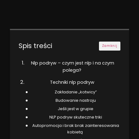
Spis treści
Zamknij
Nlp podryw – czym jest nlp i na czym
polega?
Techniki nlp podryw
Zakładanie „kotwicy”
Budowanie nastroju
Jeśli jest w grupie
NLP podryw skuteczne triki
Autopromocja i brak brak zainteresowania
kobietą