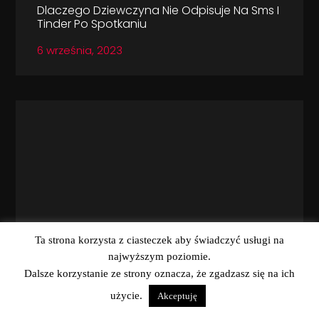
Dlaczego Dziewczyna Nie Odpisuje Na Sms I
Tinder Po Spotkaniu
6 września, 2023
Ta strona korzysta z ciasteczek aby świadczyć usługi na
najwyższym poziomie.
O Czym Pisać Z Dziewczyną? Sprawdzone
Dalsze korzystanie ze strony oznacza, że zgadzasz się na ich
Tematy Do Pisania
użycie.
Akceptuję
15 sierpnia, 2023