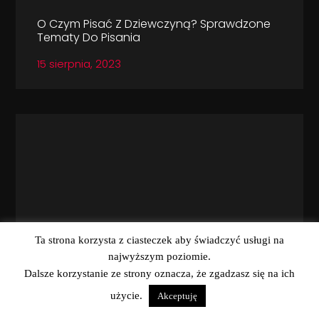
O Czym Pisać Z Dziewczyną? Sprawdzone
Tematy Do Pisania
15 sierpnia, 2023
Ta strona korzysta z ciasteczek aby świadczyć usługi na
najwyższym poziomie.
Dalsze korzystanie ze strony oznacza, że zgadzasz się na ich
Najlepsze Gotowe Teksty Na Podryw
użycie.
Akceptuję
Dziewczyny. Fajne Teksty, Które Ci Się
Przydadzą